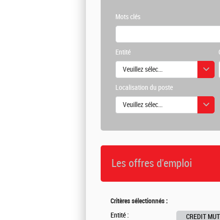
Mots clés
Entité
Veuillez sélectionner une ou des vale
Localisation du poste
Veuillez sélectionner une ou des vale
Les offres d'emploi
Critères sélectionnés :
Entité :
CREDIT MUT