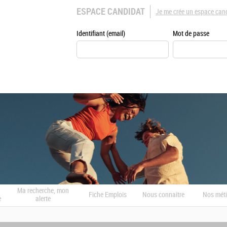
ESPACE CANDIDAT
Je me crée un espace can
Identifiant (email)
Mot de passe
Ma recherche, mon
Fiche Emplois
Nous connaitre
Nos méti
e
alerte