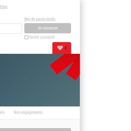
didat
Mot de passe perdu
Rester connecté
0
ers
Nos engagements