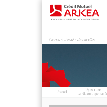
Vous êtes ici :
Accueil
Liste des offres
Déposer une
Accueil
candidature spontané