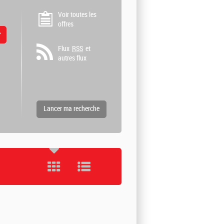
Voir toutes les
offres
 valeurs
Flux
RSS
et
autres flux