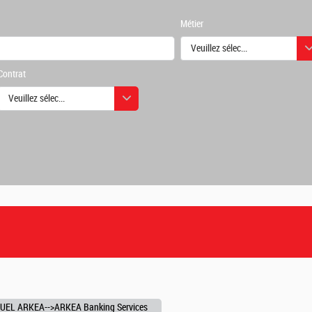
Métier
Veuillez sélectionner une ou des
Contrat
urs
Veuillez sélectionner une ou des valeurs
urs
UEL ARKEA-->ARKEA Banking Services