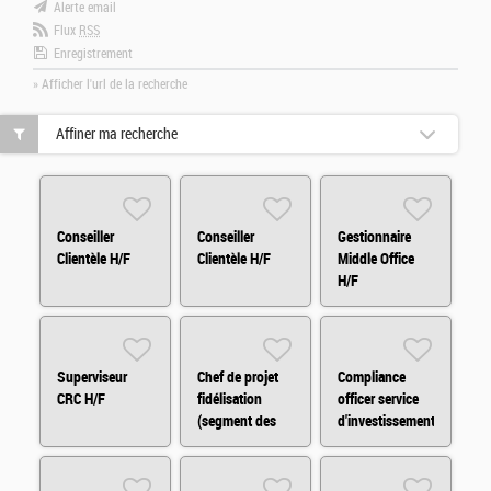
Alerte email
Flux
RSS
Enregistrement
» Afficher l'url de la recherche
Affiner ma recherche
Conseiller
Conseiller
Gestionnaire
Clientèle H/F
Clientèle H/F
Middle Office
H/F
Superviseur
Chef de projet
Compliance
CRC H/F
fidélisation
officer service
(segment des
d'investissement
indépendants)
H/F
H/F