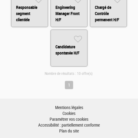
Responsable
Engineering
Chargé de
segment
Manager Front
Contrôle
clientèle
H/F
permanent H/F
patrimoniale H/F
H/F
Candidature
spontanée H/F
Nombre de résultats :
10 offre(s)
1
Mentions légales
Cookies
Paramétrer vos cookies
Accessibilité : partiellement conforme
Plan du site