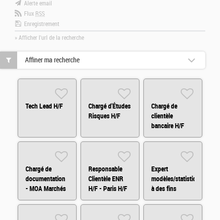
Alerte email
Flux
RSS
Enregistrement
» Afficher l'url de la recherche
Affiner ma recherche
Tech Lead H/F
Chargé d'Études
Chargé de
Risques H/F
clientèle
bancaire H/F
Chargé de
Responsable
Expert
documentation
Clientèle ENR
modèles/statistiques
- MOA Marchés
H/F - Paris H/F
à des fins
Financiers H/F
d'audit H/F