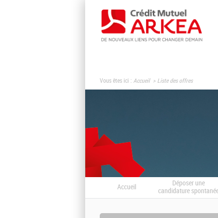
Vous êtes ici :
Accueil
Liste des offres
Déposer une
Accueil
candidature spontané