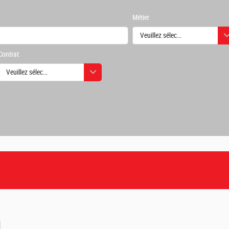
Métier
Veuillez sélectionner une ou des
Contrat
urs
Veuillez sélectionner une ou des valeurs
urs