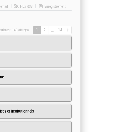
 email
Flux
RSS
Enregistrement
1
2
14
sultats :
140 offre(s)
gne
es et Institutionnels