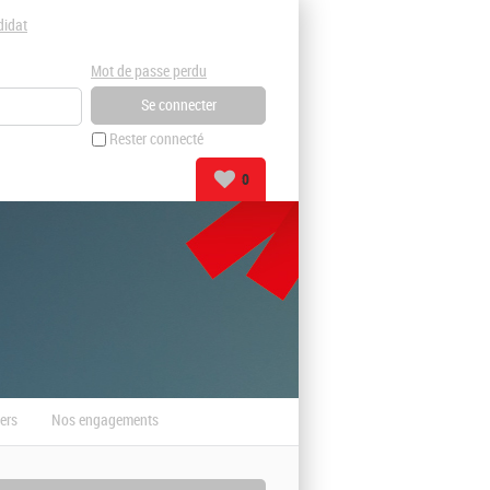
didat
Mot de passe perdu
Rester connecté
0
ers
Nos engagements