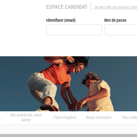
ESPACE CANDIDAT
Je me crée un espace can
Identifiant (email)
Mot de passe
Ma recherche, mon
Fiche Emplois
Nous connaitre
Nos méti
e
alerte