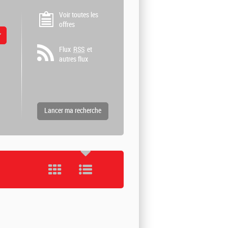
Voir toutes les
offres
 valeurs
Flux
RSS
et
autres flux