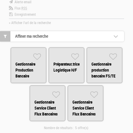
Alerte email
Flux
RSS
Enregistrement
» Afficher l'url de la recherche
Affiner ma recherche
Gestionnaire
Préparateur.trice
Gestionnaire
Production
Logistique H/F
production
Bancaire
bancaire FS/TE
Entreprise H/F
H/F
Gestionnaire
Gestionnaire
Service Client
Service Client
Flux Bancaires
Flux Bancaires
H/F
H/F
Nombre de résultats :
5 offre(s)