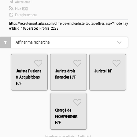
Alerte email
Flux
RSS
Enregistrement
https://recrutement.arkea.com/offre-de-emploi/liste-toutes-offres.aspx?mode=lay
er&lcid=1036&facet_Profile=2278
Affiner ma recherche
Juriste Fusions
Juriste droit
Juriste H/F
& Acquisitions
financier H/F
H/F
Chargé de
recouvrement
H/F
Nombre de résultats :
4 offre(s)