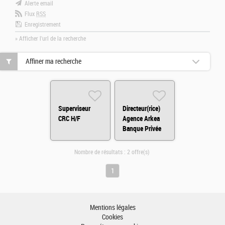
Alerte email
Flux
RSS
Enregistrement
» Afficher l'url de la recherche
Affiner ma recherche
Superviseur
Directeur(rice)
CRC H/F
Agence Arkea
Banque Privée
Paris H/F
Nombre de résultats :
2 offre(s)
1
Mentions légales
Cookies