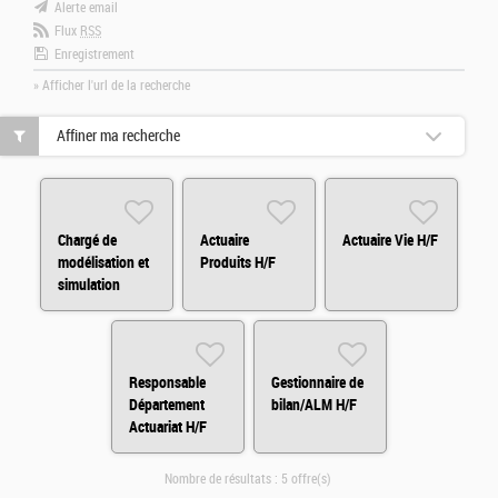
Alerte email
Flux
RSS
Enregistrement
» Afficher l'url de la recherche
Affiner ma recherche
Chargé de
Actuaire
Actuaire Vie H/F
modélisation et
Produits H/F
simulation
financière H/F
Responsable
Gestionnaire de
Département
bilan/ALM H/F
Actuariat H/F
Nombre de résultats :
5 offre(s)