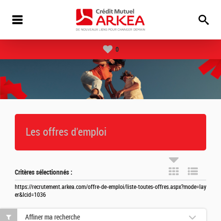
0
Les offres d'emploi
Critères sélectionnés :
https://recrutement.arkea.com/offre-de-emploi/liste-toutes-offres.aspx?mode=lay
er&lcid=1036
Affiner ma recherche