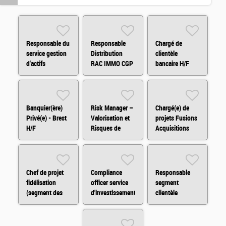
Responsable du
Responsable
Chargé de
service gestion
Distribution
clientèle
d'actifs
RAC IMMO CGP
bancaire H/F
immobiliers H/F
H/F
Banquier(ère)
Risk Manager –
Chargé(e) de
Privé(e) - Brest
Valorisation et
projets Fusions
H/F
Risques de
Acquisitions
Marché H/F
H/F/X
Chef de projet
Compliance
Responsable
fidélisation
officer service
segment
(segment des
d'investissement
clientèle
indépendants)
H/F
patrimoniale H/F
H/F