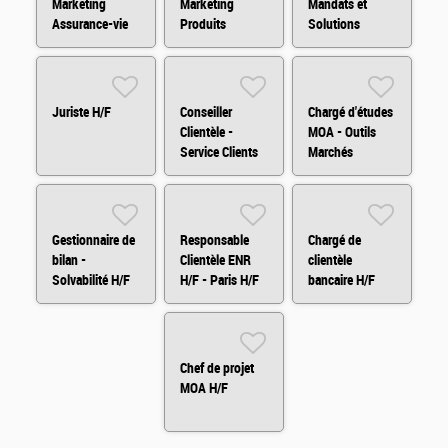
Marketing
Marketing
Mandats et
Assurance-vie
Produits
Solutions
H/F
Financiers H/F
d'Investissements
Arkéa Capital
H/F
Juriste H/F
Conseiller
Chargé d'études
Clientèle -
MOA - Outils
Service Clients
Marchés
H/F/X
Financiers
(H/F/X)
Gestionnaire de
Responsable
Chargé de
bilan -
Clientèle ENR
clientèle
Solvabilité H/F
H/F - Paris H/F
bancaire H/F
Chef de projet
MOA H/F