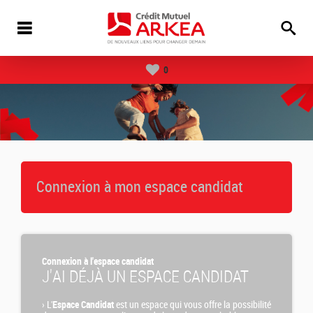
0
Connexion à mon espace candidat
Connexion à l'espace candidat
J'AI DÉJÀ UN ESPACE CANDIDAT
›
L'
Espace Candidat
est un espace qui vous offre la possibilité