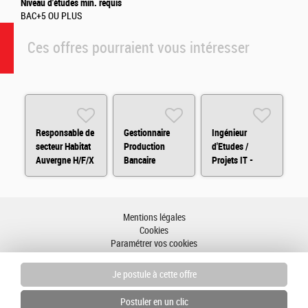
Niveau d'études min. requis
BAC+5 OU PLUS
Ces offres pourraient vous intéresser
Responsable de
Gestionnaire
Ingénieur
secteur Habitat
Production
d'Etudes /
Auvergne H/F/X
Bancaire
Projets IT -
- Départements
Entreprise H/F
H/F/X
03,15,42, 43, 63
H/F
Mentions légales
Cookies
Paramétrer vos cookies
Accessibilité : partiellement conforme
Plan du site
Aller en haut