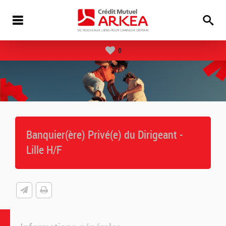
0
Banquier(ère) Privé(e) du Dirigeant -
Lille H/F