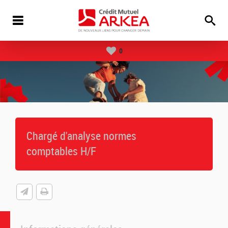
0
Chargé d'analyse normes
comptables H/F