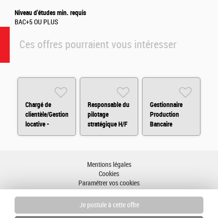
Niveau d'études min. requis
BAC+5 OU PLUS
Ces offres pourraient vous intéresser
Chargé de
Responsable du
Gestionnaire
clientèle/Gestion
pilotage
Production
locative -
stratégique H/F
Bancaire
Landerneau H/F
Entreprise H/F
Mentions légales
Cookies
Paramétrer vos cookies
Accessibilité : partiellement conforme
Plan du site