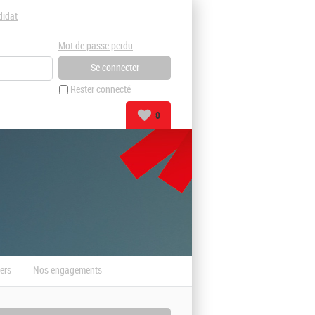
didat
Mot de passe perdu
Rester connecté
0
ers
Nos engagements