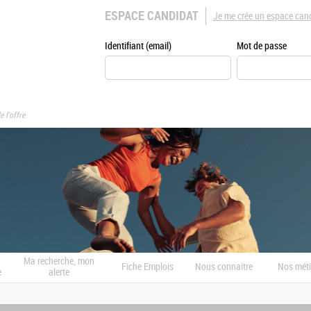
ESPACE CANDIDAT
Je me crée un espace can
Identifiant (email)
Mot de passe
e l'offre
Ma recherche, mon
Fiche Emplois
Nous connaitre
Nos méti
e
alerte