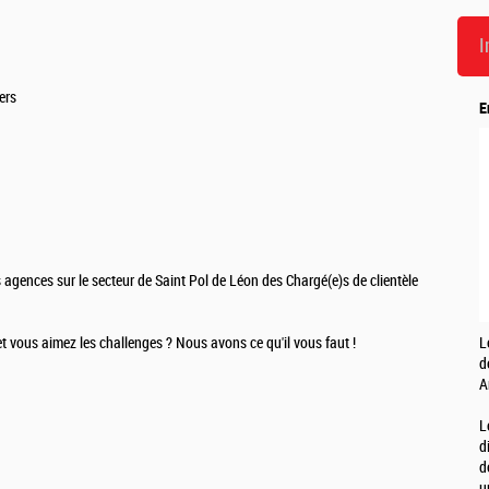
I
ers
E
 agences sur le secteur de Saint Pol de Léon des Chargé(e)s de clientèle
et vous aimez les challenges ? Nous avons ce qu'il vous faut !
L
d
A
L
d
d
u