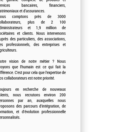
ervices bancaires, financiers,
atrimoniaux et d'assurances.
ous comptons près de 3000
ollaborateurs, plus de 2 100
dministrateurs et 1,9 million de
ociétaires et clients. Nous intervenons
uprès des particuliers, des associations,
es professionnels, des entreprises et
griculteurs.
otre vision de notre métier ? Nous
royons que l'humain est ce qui fait la
ifférence. C'est pour cela que l'expertise de
os collaborateurs est notre priorité.
oujours en recherche de nouveaux
alents, nous recrutons environ 200
ersonnes par an, auxquelles nous
roposons des parcours d'intégration, de
ormation, et d'évolution professionnelle
ersonnalisés.