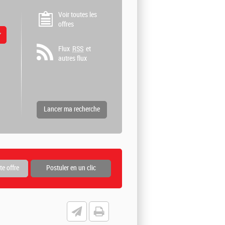
Voir toutes les
offres
 valeurs
Flux
RSS
et
autres flux