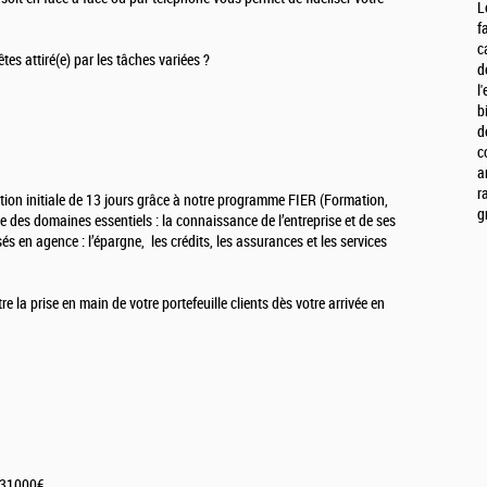
L
f
c
es attiré(e) par les tâches variées ?
d
l
b
d
c
a
r
ation initiale de 13 jours grâce à notre programme FIER (Formation,
g
 des domaines essentiels : la connaissance de l’entreprise et de ses
és en agence : l’épargne, les crédits, les assurances et les services
e la prise en main de votre portefeuille clients dès votre arrivée en
de 31000€