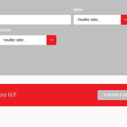
Métier
Veuillez sélectionner une ou des
Contrat
urs
Veuillez sélectionner une ou des valeurs
urs
ire H/F