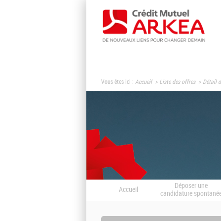
Vous êtes ici :
Accueil
Liste des offres
Détail d
Déposer une
Accueil
candidature spontané