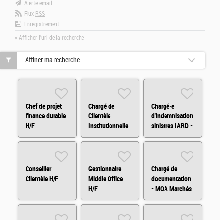
Alerte email
Flux
RSS
Enregistrement
» Afficher l'url de la recherche
Affiner ma recherche
Chef de projet
Chargé de
Chargé·e
finance durable
Clientèle
d'indemnisation
H/F
Institutionnelle
sinistres IARD -
H/F
CDD H/F
Conseiller
Gestionnaire
Chargé de
Clientèle H/F
Middle Office
documentation
H/F
- MOA Marchés
Financiers H/F