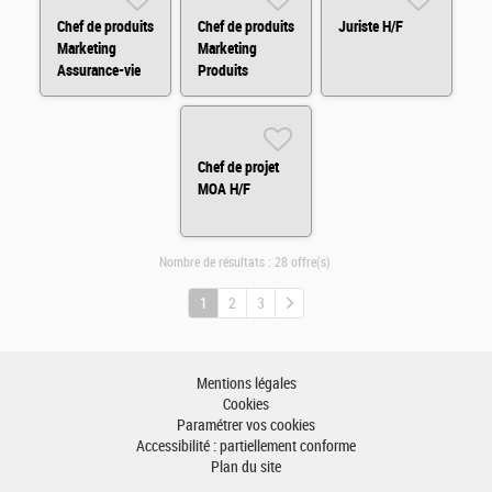
Chef de produits
Chef de produits
Juriste H/F
Marketing
Marketing
Assurance-vie
Produits
H/F
Financiers H/F
Chef de projet
MOA H/F
Nombre de résultats :
28 offre(s)
1
2
3
Mentions légales
Cookies
Paramétrer vos cookies
Accessibilité : partiellement conforme
Plan du site