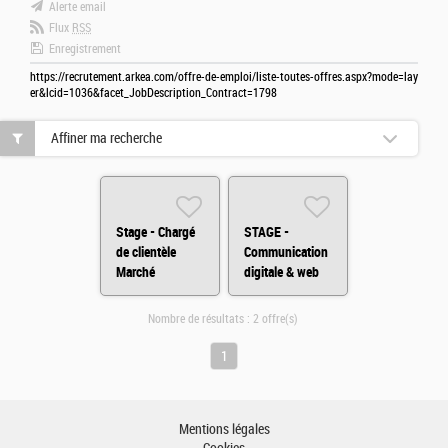
Alerte email
Flux
RSS
Enregistrement
https://recrutement.arkea.com/offre-de-emploi/liste-toutes-offres.aspx?mode=lay
er&lcid=1036&facet_JobDescription_Contract=1798
Affiner ma recherche
Stage - Chargé
STAGE -
de clientèle
Communication
Marché
digitale & web
Immobilier HF
analytics H/F
H/F
Nombre de résultats :
2 offre(s)
1
Mentions légales