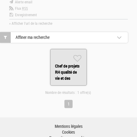
Alerte email
Flux
RSS
Enregistrement
» Afficher l'url de la recherche
Affiner ma recherche
Chef de projets
RH qualité de
vie et des
conditions de
travail H/F
Nombre de résultats :
1 offre(s)
1
Mentions légales
Cookies