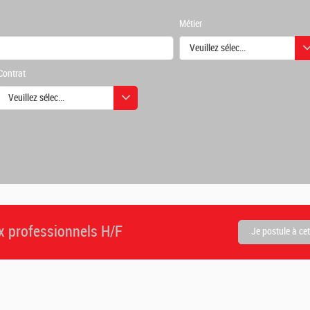
Métier
Veuillez sélectionner une ou des
Contrat
urs
Veuillez sélectionner une ou des valeurs
urs
x professionnels H/F