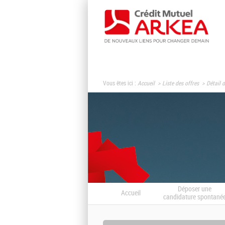
Vous êtes ici :
Accueil
Liste des offres
Détail d
Déposer une
Accueil
candidature spontané