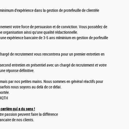
inimum d'expérience dans la gestion de protefeuille de clientèle
nnement votre force de persuasion et de conviction. Vous possédez de
ne organisation ainsi qu'une qualité rédactionnelle.
 une expérience bancaire de 3-5 ans mlminium en gestion de porfeuille
chargé de recrutement vous rencontrera pour un premier entretien en
un second entretien en présentiel avec un chargé de recrutement et votre
ne réponse définitive.
IA mais par nos petites mains. Nous sommes en général réactifs pour
parfois nous soyons au delà de ce délai.
ortée.
 RQTH
carrière qui a du sens !
tre passion peuvent faire la différence
ancaire de nos clients.