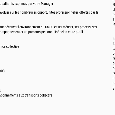
t qualitatifs exprimés par votre Manager.
N
c
évoluer sur les nombreuses opportunités professionnelles offertes par le
n
a
l
our découvrir l'environnement du CMSO et ses métiers, ses process, ses
compagnement et un parcours personnalisé selon votre profil.
L
f
ance collective
c
d
l
b
d
50€)
c
a
r
g
s
’abonnements aux transports collectifs