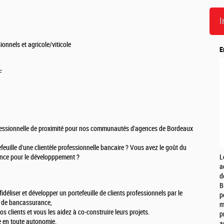
I
onnels et agricole/viticole
E
F
ofessionnelle de proximité pour nos communautés d'agences de Bordeaux
euille d'une clientèle professionnelle bancaire ? Vous avez le goût du
ence pour le développpement ?
L
a
d
B
fidéliser et développer un portefeuille de clients professionnels par le
p
re de bancassurance,
m
os clients et vous les aidez à co-construire leurs projets.
p
e en toute autonomie.
a