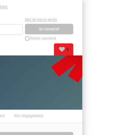
didat
Mot de passe perdu
Rester connecté
0
ers
Nos engagements