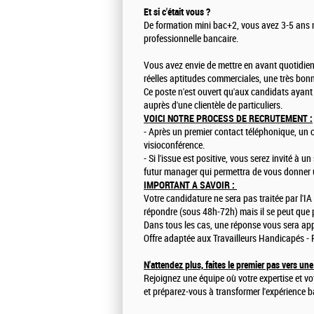
Et si c'était vous ?
De formation mini bac+2, vous avez 3-5 ans m
professionnelle bancaire.
Vous avez envie de mettre en avant quotidie
réelles aptitudes commerciales, une très bon
Ce poste n'est ouvert qu'aux candidats ayant
auprès d'une clientèle de particuliers.
VOICI NOTRE PROCESS DE RECRUTEMENT :
- Après un premier contact téléphonique, un 
visioconférence.
- Si l'issue est positive, vous serez invité à 
futur manager qui permettra de vous donner u
IMPORTANT A SAVOIR :
Votre candidature ne sera pas traitée par l'
répondre (sous 48h-72h) mais il se peut que 
Dans tous les cas, une réponse vous sera app
Offre adaptée aux Travailleurs Handicapés -
N'attendez plus, faites le premier pas vers une 
Rejoignez une équipe où votre expertise et vo
et préparez-vous à transformer l'expérience b