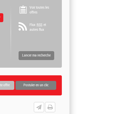
Voir toutes les
offres
 valeurs
Flux
RSS
et
autres flux