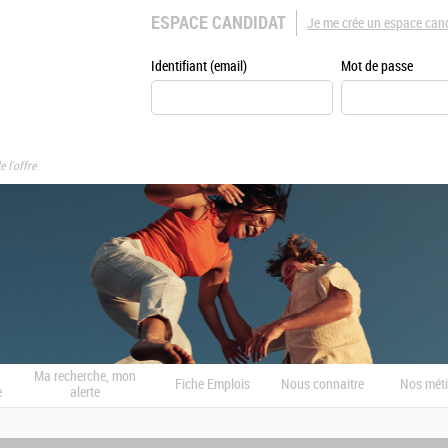
ESPACE CANDIDAT
Je me crée un espace can
Identifiant (email)
Mot de passe
e l'offre
Ma recherche, mon
Fiche Emplois
Nous connaitre
Nos méti
e
alerte