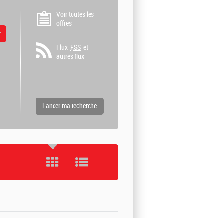
Voir toutes les
offres
 valeurs
Flux
RSS
et
autres flux