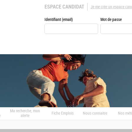
ESPACE CANDIDAT
Je me crée un espace can
Identifiant (email)
Mot de passe
Ma recherche, mon
Fiche Emplois
Nous connaitre
Nos méti
e
alerte