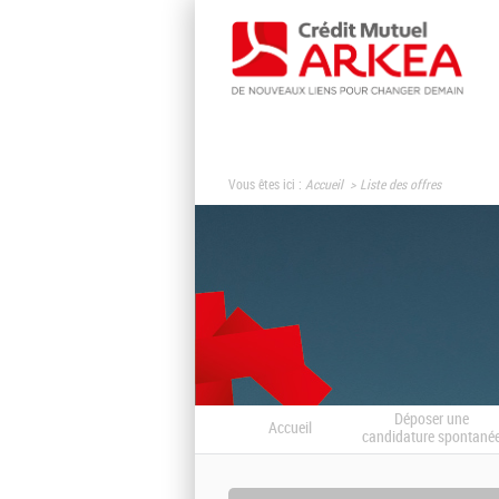
Vous êtes ici :
Accueil
Liste des offres
Déposer une
Accueil
candidature spontané