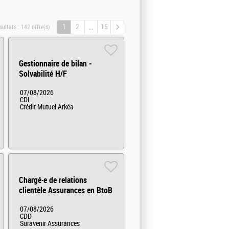
1
2
15
sultats :
142 offre(s)
Gestionnaire de bilan -
Solvabilité H/F
07/08/2026
CDI
Crédit Mutuel Arkéa
Chargé·e de relations
clientèle Assurances en BtoB
(CDD) H/F
07/08/2026
CDD
Suravenir Assurances