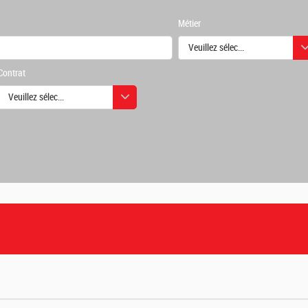
Métier
Veuillez sélectionner une ou des
Contrat
urs
Veuillez sélectionner une ou des valeurs
urs