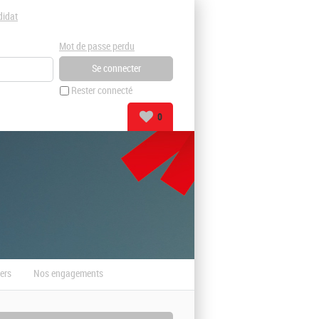
didat
Mot de passe perdu
Rester connecté
0
ers
Nos engagements