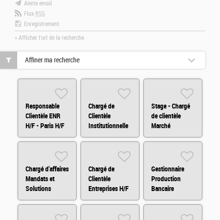
Alerte email
Flux
RSS
Enregistrement
» Afficher l'url de la recherche
Affiner ma recherche
Responsable
Chargé de
Stage - Chargé
Clientèle ENR
Clientèle
de clientèle
H/F - Paris H/F
Institutionnelle
Marché
H/F
Immobilier HF
H/F
Chargé d'affaires
Chargé de
Gestionnaire
Mandats et
Clientèle
Production
Solutions
Entreprises H/F
Bancaire
d'Investissements
Entreprise H/F
Arkéa Capital
H/F