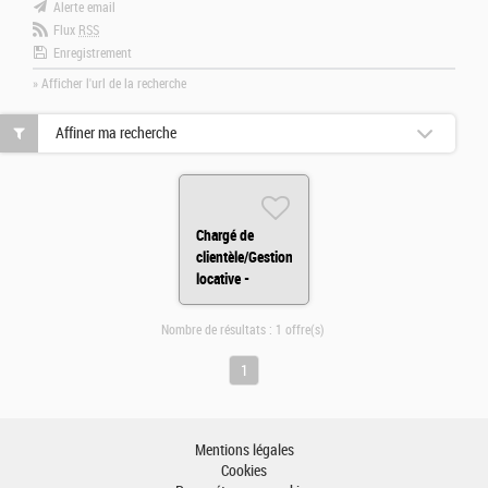
Alerte email
Flux
RSS
Enregistrement
» Afficher l'url de la recherche
Affiner ma recherche
Chargé de
clientèle/Gestion
locative -
Landerneau H/F
Nombre de résultats :
1 offre(s)
1
Mentions légales
Cookies