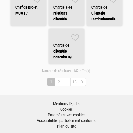
Chef de projet
Chargé·e de
Chargé de
MOA H/F
relations
Clientèle
clientèle
Institutionnelle
Assurances en
H/F
BtoB (CDD) H/F
Chargé de
clientèle
bancaire H/F
Nombre de résultats :
142 offre(s)
1
2
15
Mentions légales
Cookies
Paramétrer vos cookies
Accessibilité : partiellement conforme
Plan du site