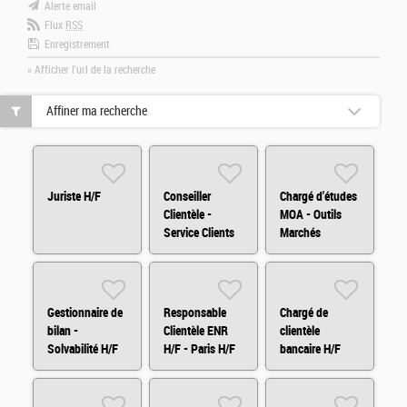
Alerte email
Flux
RSS
Enregistrement
» Afficher l'url de la recherche
Affiner ma recherche
Juriste H/F
Conseiller
Chargé d'études
Clientèle -
MOA - Outils
Service Clients
Marchés
H/F/X
Financiers
(H/F/X)
Gestionnaire de
Responsable
Chargé de
bilan -
Clientèle ENR
clientèle
Solvabilité H/F
H/F - Paris H/F
bancaire H/F