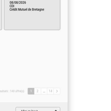
08/08/2026
CDI
Crédit Mutuel de Bretagne
1
2
14
sultats :
140 offre(s)