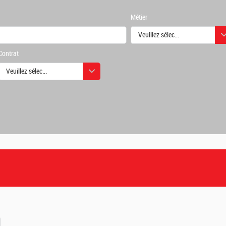
Métier
Veuillez sélectionner une ou des
Contrat
urs
Veuillez sélectionner une ou des valeurs
urs