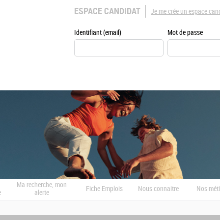
ESPACE CANDIDAT
Je me crée un espace can
Identifiant (email)
Mot de passe
Ma recherche, mon
Fiche Emplois
Nous connaitre
Nos méti
e
alerte