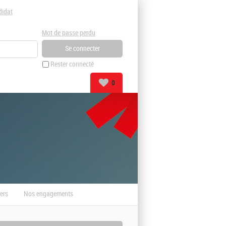
didat
Mot de passe perdu
Rester connecté
0
ers
Nos engagements