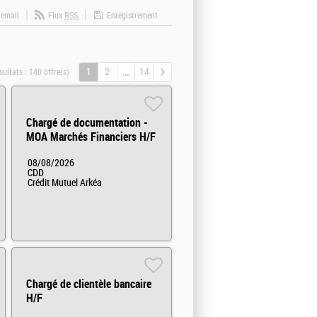
 email
Flux
RSS
Enregistrement
1
2
14
sultats :
140 offre(s)
Chargé de documentation -
MOA Marchés Financiers H/F
08/08/2026
CDD
Crédit Mutuel Arkéa
Chargé de clientèle bancaire
H/F