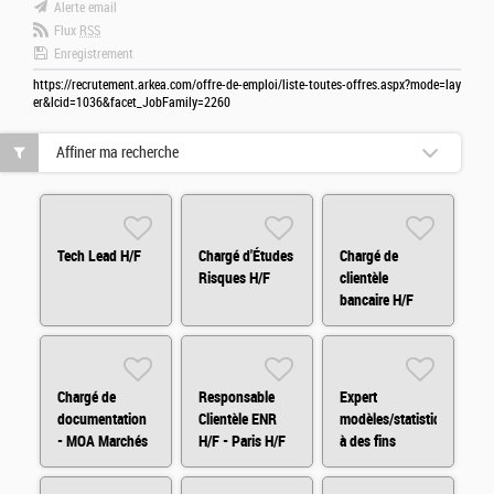
Alerte email
Flux
RSS
Enregistrement
https://recrutement.arkea.com/offre-de-emploi/liste-toutes-offres.aspx?mode=lay
er&lcid=1036&facet_JobFamily=2260
Affiner ma recherche
Tech Lead H/F
Chargé d'Études
Chargé de
Risques H/F
clientèle
bancaire H/F
Chargé de
Responsable
Expert
documentation
Clientèle ENR
modèles/statistiques
- MOA Marchés
H/F - Paris H/F
à des fins
Financiers H/F
d'audit H/F