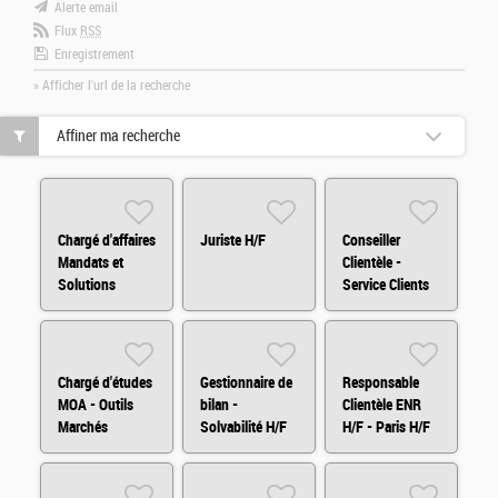
Alerte email
Flux
RSS
Enregistrement
» Afficher l'url de la recherche
Affiner ma recherche
Chargé d'affaires
Juriste H/F
Conseiller
Mandats et
Clientèle -
Solutions
Service Clients
d'Investissements
H/F/X
Arkéa Capital
H/F
Chargé d'études
Gestionnaire de
Responsable
MOA - Outils
bilan -
Clientèle ENR
Marchés
Solvabilité H/F
H/F - Paris H/F
Financiers
(H/F/X)