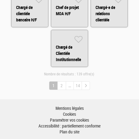
Chargé de
Chef de projet
Chargé·e de
clientèle
MOA H/F
relations
bancaire H/F
clientèle
Assurances en
BtoB (CDD) H/F
Chargé de
Clientèle
Institutionnelle
H/F
Nombre de résultats :
139 offre(s)
1
2
14
Mentions légales
Cookies
Paramétrer vos cookies
Accessibilité : partiellement conforme
Plan du site