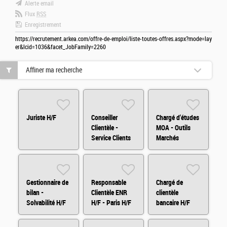
Alerte email
Flux
RSS
Enregistrement
https://recrutement.arkea.com/offre-de-emploi/liste-toutes-offres.aspx?mode=lay
er&lcid=1036&facet_JobFamily=2260
Affiner ma recherche
Juriste H/F
Conseiller
Chargé d'études
Clientèle -
MOA - Outils
Service Clients
Marchés
H/F/X
Financiers
(H/F/X)
Gestionnaire de
Responsable
Chargé de
bilan -
Clientèle ENR
clientèle
Solvabilité H/F
H/F - Paris H/F
bancaire H/F