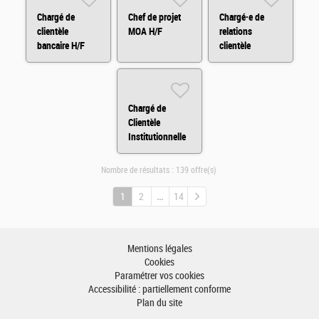
Chargé de
Chef de projet
Chargé·e de
clientèle
MOA H/F
relations
bancaire H/F
clientèle
Assurances en
BtoB (CDD) H/F
Chargé de
Clientèle
Institutionnelle
H/F
Nombre de résultats :
139 offre(s)
1
2
14
Mentions légales
Cookies
Paramétrer vos cookies
Accessibilité : partiellement conforme
Plan du site