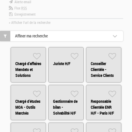
Alerte email
Flux
RSS
Enregistrement
» Afficher l'url de la recherche
Affiner ma recherche
Chargé d'affaires
Juriste H/F
Conseiller
Mandats et
Clientèle -
Solutions
Service Clients
d'Investissements
H/F/X
Arkéa Capital
H/F
Chargé d'études
Gestionnaire de
Responsable
MOA - Outils
bilan -
Clientèle ENR
Marchés
Solvabilité H/F
H/F - Paris H/F
Financiers
(H/F/X)