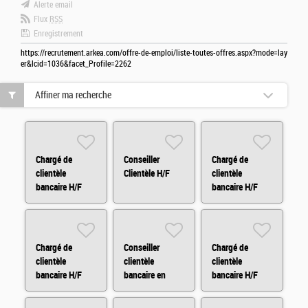
Alerte email
Flux
RSS
Enregistrement
https://recrutement.arkea.com/offre-de-emploi/liste-toutes-offres.aspx?mode=lay
er&lcid=1036&facet_Profile=2262
Affiner ma recherche
Chargé de
Conseiller
Chargé de
clientèle
Clientèle H/F
clientèle
bancaire H/F
bancaire H/F
Chargé de
Conseiller
Chargé de
clientèle
clientèle
clientèle
bancaire H/F
bancaire en
bancaire H/F
ligne Quimper
H/F