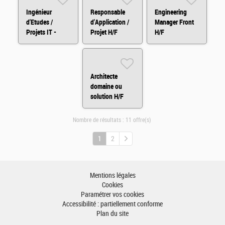
Ingénieur
Responsable
Engineering
d'Etudes /
d'Application /
Manager Front
Projets IT -
Projet H/F
H/F
H/F/X
Architecte
domaine ou
solution H/F
Nombre de résultats :
11 offre(s)
1
2
Mentions légales
Cookies
Paramétrer vos cookies
Accessibilité : partiellement conforme
Plan du site