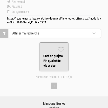
Alerte email
Flux
RSS
Enregistrement
https://recrutement.arkea.com/offre-de-emploi/liste-toutes-offres.aspx?mode=lay
er&lcid=1036&facet_Profile=2274
Affiner ma recherche
Chef de projets
RH qualité de
vie et des
conditions de
travail H/F
Nombre de résultats :
1 offre(s)
1
Mentions légales