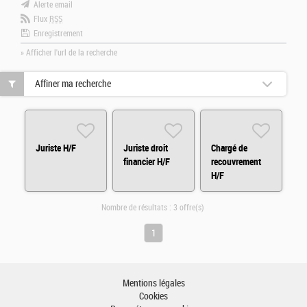
Alerte email
Flux
RSS
Enregistrement
» Afficher l'url de la recherche
Affiner ma recherche
Juriste H/F
Juriste droit
Chargé de
financier H/F
recouvrement
H/F
Nombre de résultats :
3 offre(s)
1
Mentions légales
Cookies