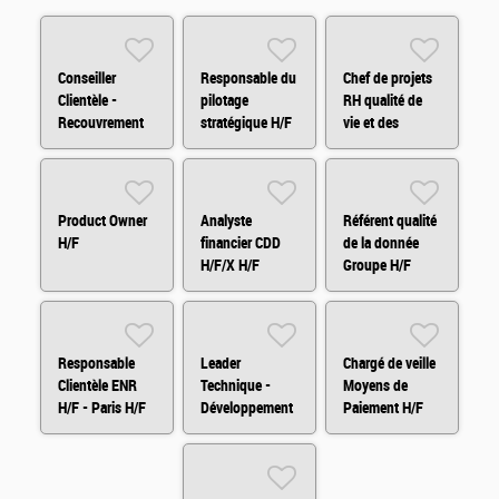
Conseiller
Responsable du
Chef de projets
Clientèle -
pilotage
RH qualité de
Recouvrement
stratégique H/F
vie et des
Amiable H/F/X
conditions de
travail H/F
Product Owner
Analyste
Référent qualité
H/F
financier CDD
de la donnée
H/F/X H/F
Groupe H/F
Responsable
Leader
Chargé de veille
Clientèle ENR
Technique -
Moyens de
H/F - Paris H/F
Développement
Paiement H/F
Fullstack H/F