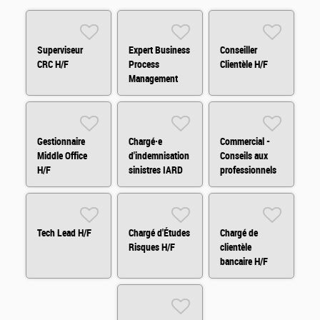
Superviseur
Expert Business
Conseiller
CRC H/F
Process
Clientèle H/F
Management
(BPM) H/F
Gestionnaire
Chargé·e
Commercial -
Middle Office
d'indemnisation
Conseils aux
H/F
sinistres IARD
professionnels
H/F
et
agricole/viticole
Tech Lead H/F
Chargé d'Études
Chargé de
Risques H/F
clientèle
bancaire H/F