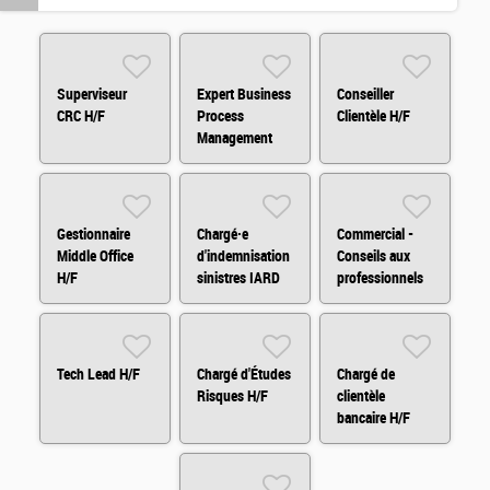
Superviseur
Expert Business
Conseiller
CRC H/F
Process
Clientèle H/F
Management
(BPM) H/F
Gestionnaire
Chargé·e
Commercial -
Middle Office
d'indemnisation
Conseils aux
H/F
sinistres IARD
professionnels
H/F
et
agricole/viticole
Tech Lead H/F
Chargé d'Études
Chargé de
Risques H/F
clientèle
bancaire H/F