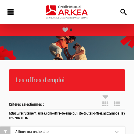
0
Les offres d'emploi
Critères sélectionnés :
https://recrutement.arkea.com/offre-de-emploi/liste-toutes-offres.aspx?mode=lay
er&lcid=1036
Affiner ma recherche