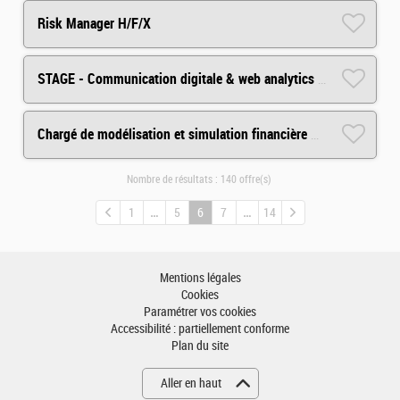
Risk Manager H/F/X
STAGE - Communication digitale & web analytics H/F
Chargé de modélisation et simulation financière H/F
Nombre de résultats :
140 offre(s)
1
5
6
7
14
Mentions légales
Cookies
Paramétrer vos cookies
Accessibilité : partiellement conforme
Plan du site
Aller en haut