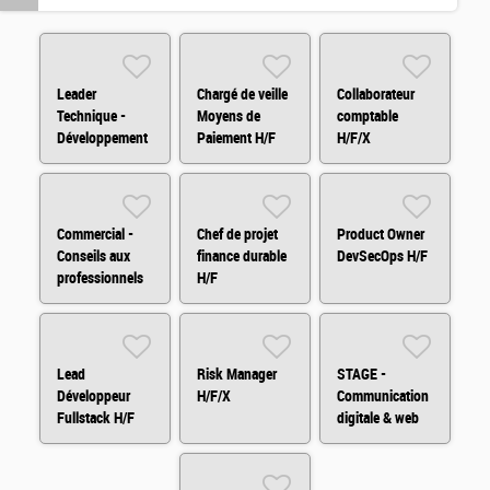
Leader
Chargé de veille
Collaborateur
Technique -
Moyens de
comptable
Développement
Paiement H/F
H/F/X
Fullstack H/F
Commercial -
Chef de projet
Product Owner
Conseils aux
finance durable
DevSecOps H/F
professionnels
H/F
H/F
Lead
Risk Manager
STAGE -
Développeur
H/F/X
Communication
Fullstack H/F
digitale & web
H/F
analytics H/F