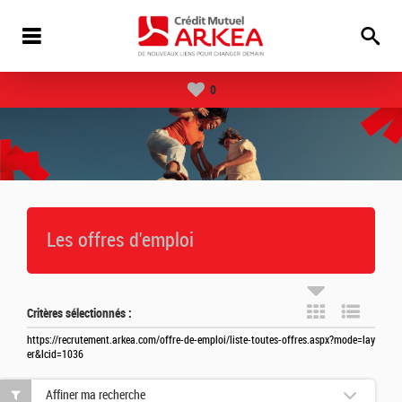
0
Les offres d'emploi
Critères sélectionnés :
https://recrutement.arkea.com/offre-de-emploi/liste-toutes-offres.aspx?mode=lay
er&lcid=1036
Affiner ma recherche