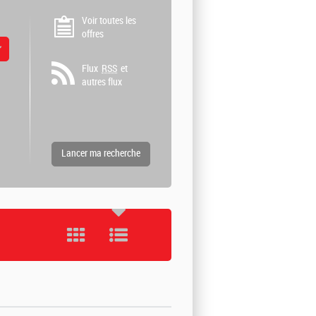
Voir toutes les
offres
 valeurs
Flux
RSS
et
autres flux