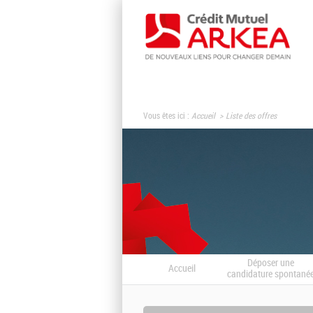
Vous êtes ici :
Accueil
Liste des offres
Déposer une
Accueil
candidature spontané