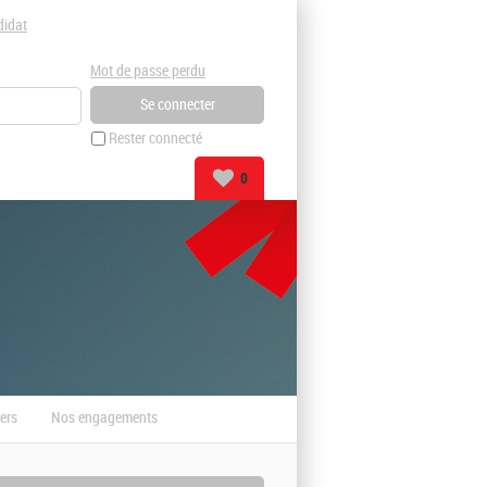
didat
Mot de passe perdu
Rester connecté
0
ers
Nos engagements