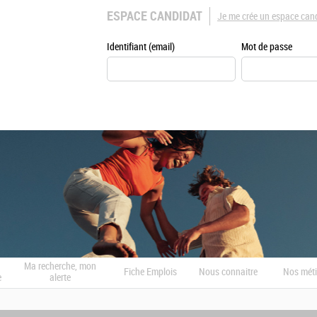
ESPACE CANDIDAT
Je me crée un espace can
Identifiant (email)
Mot de passe
Ma recherche, mon
Fiche Emplois
Nous connaitre
Nos méti
e
alerte