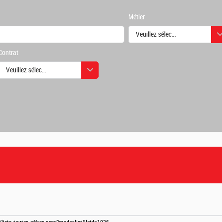
Métier
Veuillez sélectionner une ou des
Contrat
urs
Veuillez sélectionner une ou des valeurs
urs