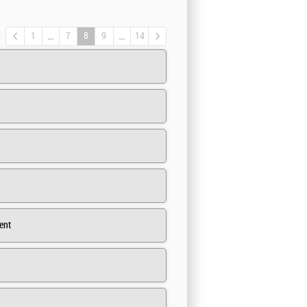
1
7
8
9
14
ent